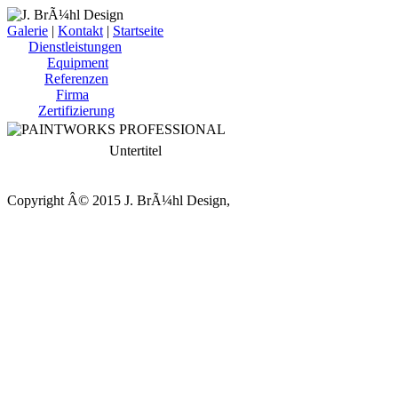
Galerie
|
Kontakt
|
Startseite
Dienstleistungen
Equipment
Referenzen
Firma
Zertifizierung
Untertitel
Copyright Â© 2015 J. BrÃ¼hl Design,
kontakt@bruehl-design.com